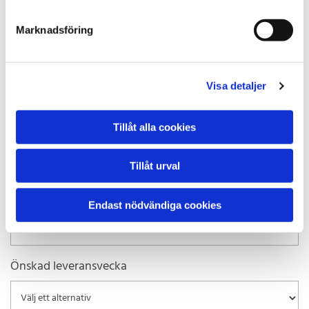
Övriga uppgifter
Marknadsföring
Visa detaljer
Önskas mätning på plats
Tillåt alla cookies
Tillåt urval
Önskas transport & montering
Endast nödvändiga cookies
Önskad leveransvecka