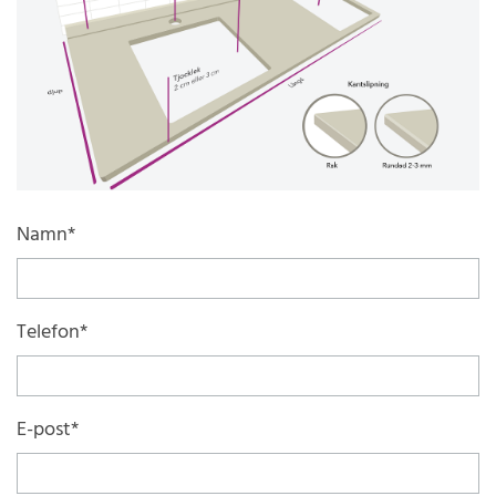
Namn*
Telefon*
E-post*