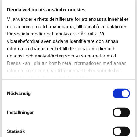
Montering diskho
Denna webbplats använder cookies
Undermonterad diskho
Vi använder enhetsidentifierare för att anpassa innehållet
Planmonterad diskho
och annonserna till användarna, tillhandahålla funktioner
för sociala medier och analysera vår trafik. Vi
Övermonterad diskho
vidarebefordrar även sådana identifierare och annan
Ingen diskho
information från din enhet till de sociala medier och
annons- och analysföretag som vi samarbetar med.
Håltagning
Dessa kan i sin tur kombinera informationen med annan
Håltagning för kran (35mm)
information som du har tillhandahållit eller som de har
samlat in när du har använt deras tjänster.
Håltagning för kran (40mm)
Samtyckesval
Håltagning för diskmedelspump
Nödvändig
Håltagning för diskmaskinsavstängning
Inställningar
Bakkantslist / Stänkskydd
Statistik