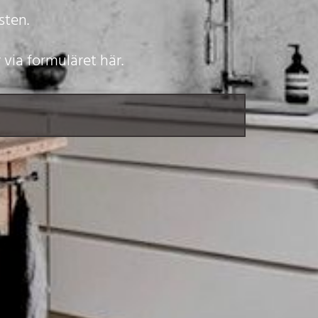
sten.
r via formuläret här.