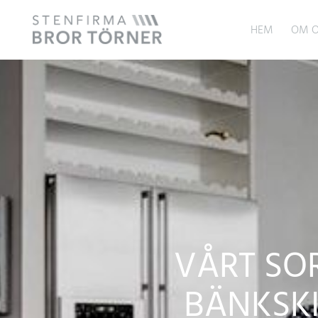
HEM
OM O
VÅRT SO
BÄNKSKI