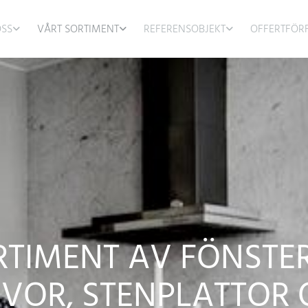
SS
VÅRT SORTIMENT
REFERENSOBJEKT
OFFERTFÖR
RTIMENT AV FÖNSTE
VOR, STENPLATTOR