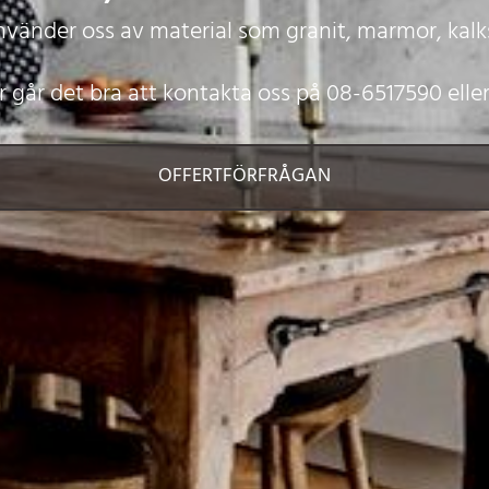
nvänder oss av material som granit, marmor, kalk
r går det bra att kontakta oss på
08-6517590
elle
OFFERTFÖRFRÅGAN