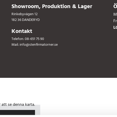
Showroom, Produktion & Lager
Ö
Rinkebyvägen 12
M
182 36 DANDERYD
F
L
Kontakt
Telefon:
08-651 75 90
Mail:
info@stenfirmatorner.se
att se denna karta.