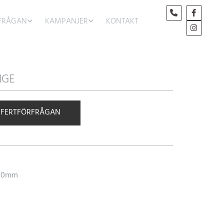
FRÅGAN
KAMPANJER
KONTAKT
IGE
FFERTFÖRFRÅGAN
 30mm