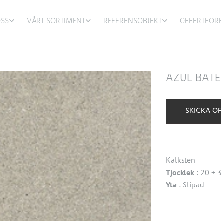
SS
VÅRT SORTIMENT
REFERENSOBJEKT
OFFERTFÖR
AZUL BATE
SKICKA O
Kalksten
Tjocklek
: 20 +
Yta
: Slipad