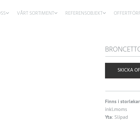
SS
VÅRT SORTIMENT
REFERENSOBJEKT
OFFERTFÖR
BRONCETT
SKICKA O
Finns i storleka
inkl.moms
Yta
: Slipad