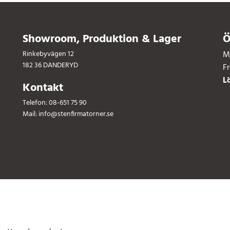
Showroom, Produktion & Lager
Ö
Rinkebyvägen 12
M
182 36 DANDERYD
F
L
Kontakt
Telefon:
08-651 75 90
Mail:
info@stenfirmatorner.se