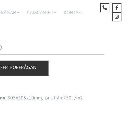
FRÅGAN
KAMPANJER
KONTAKT
O
FFERTFÖRFRÅGAN
rna:
305x305x10mm, pris från 750:-/m2