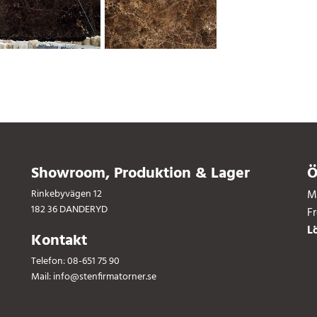
Showroom, Produktion & Lager
Ö
Rinkebyvägen 12
M
182 36 DANDERYD
F
L
Kontakt
Telefon:
08-651 75 90
Mail:
info@stenfirmatorner.se