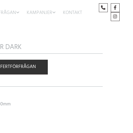
FRÅGAN
KAMPANJER
KONTAKT
R DARK
FFERTFÖRFRÅGAN
 30mm