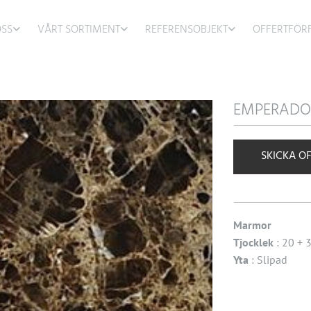
SS
VÅRT SORTIMENT
REFERENSOBJEKT
OFFERTFÖR
EMPERADO
SKICKA O
Marmor
Tjocklek
: 20 +
Yta
: Slipad