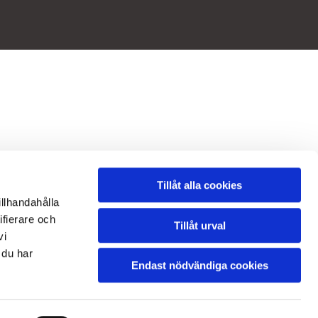
Tillåt alla cookies
illhandahålla
ifierare och
Tillåt urval
vi
 du har
Endast nödvändiga cookies