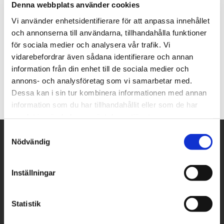
Denna webbplats använder cookies
Vi använder enhetsidentifierare för att anpassa innehållet
Finns i storleken:
och annonserna till användarna, tillhandahålla funktioner
för sociala medier och analysera vår trafik. Vi
305x305x10 från 750:-/m2 inkl moms
vidarebefordrar även sådana identifierare och annan
Yta
: Slipad
information från din enhet till de sociala medier och
annons- och analysföretag som vi samarbetar med.
Dessa kan i sin tur kombinera informationen med annan
information som du har tillhandahållit eller som de har
samlat in när du har använt deras tjänster.
Samtyckesval
Nödvändig
Navigering
Vårt sortiment
Bänkskivor
Inställningar
Golv & Vägg
Fönsterbänkar
Statistik
Trädgård