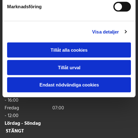
Bordsskivor
Marknadsföring
Offertförfrågan
Showroom, Produktion & Lager
Visa detaljer
Rinkebyvägen 12
182 36 DANDERYD
Tillåt alla cookies
Kontakt
Telefon:
08-651 75 90
Tillåt urval
Mail:
info@stenfirmatorner.se
Öppettider
Endast nödvändiga cookies
Måndag - Torsdag 07:00
- 16:00
Fredag 07:00
- 12:00
Lördag - Söndag
STÄNGT