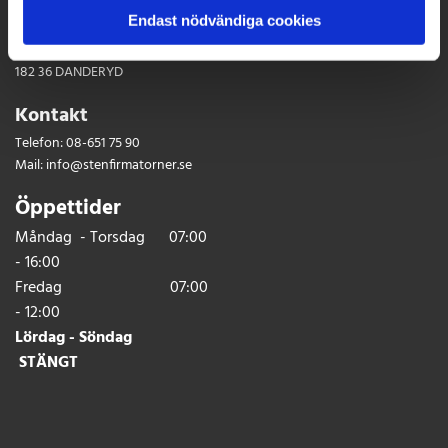
Showroom, Produktion & Lager
Endast nödvändiga cookies
Rinkebyvägen 12
182 36 DANDERYD
Kontakt
Telefon:
08-651 75 90
Mail:
info@stenfirmatorner.se
Öppettider
Måndag - Torsdag 07:00
- 16:00
Fredag 07:00
- 12:00
Lördag - Söndag
STÄNGT