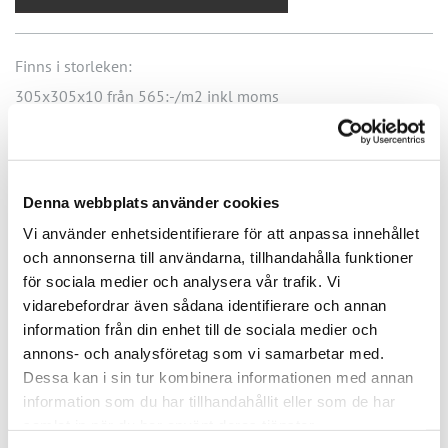
Finns i storleken:
305x305x10 från 565:-/m2 inkl moms
Yta
: Flammad
Variation
: Stor mellan blocken.
Denna webbplats använder cookies
Karaktär
: Mycket varierande från ett block till annat. Stenen
består av olika mineralsammansättningar. Dessa strukturer
Vi använder enhetsidentifierare för att anpassa innehållet
kan kännas med en nagel på ytan.
och annonserna till användarna, tillhandahålla funktioner
för sociala medier och analysera vår trafik. Vi
Underhåll
: Efter montering behandlas bänken med en
vidarebefordrar även sådana identifierare och annan
information från din enhet till de sociala medier och
nanoimpregnering. Denna påstrykes tunt. Låt torka 30 min.
annons- och analysföretag som vi samarbetar med.
Detta utföres 3 gånger. Därefter är bänkarna underhållsfria
Dessa kan i sin tur kombinera informationen med annan
vid normalt slitage. Tål vatten och värme. Rengöring med
information som du har tillhandahållit eller som de har
såpa och vatten.
samlat in när du har använt deras tjänster.