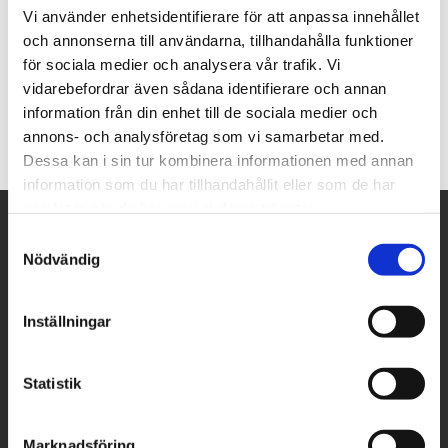
Vi använder enhetsidentifierare för att anpassa innehållet
Fönsterbänkar med polerad yta.
och annonserna till användarna, tillhandahålla funktioner
Pris från 2700:-/m2 inkl.moms
för sociala medier och analysera vår trafik. Vi
vidarebefordrar även sådana identifierare och annan
information från din enhet till de sociala medier och
annons- och analysföretag som vi samarbetar med.
Dessa kan i sin tur kombinera informationen med annan
information som du har tillhandahållit eller som de har
samlat in när du har använt deras tjänster.
Navigering
Samtyckesval
Nödvändig
Vårt sortiment
Bänkskivor
Inställningar
Golv & Vägg
Fönsterbänkar
Trädgård
Statistik
Bordsskivor
Offertförfrågan
Marknadsföring