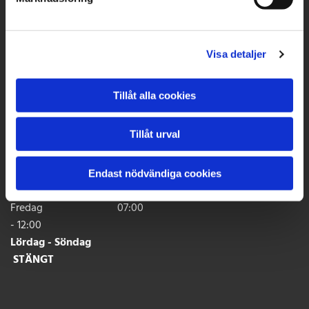
Showroom, Produktion & Lager
Rinkebyvägen 12
Visa detaljer
182 36 DANDERYD
Kontakt
Tillåt alla cookies
Telefon:
08-651 75 90
Mail:
info@stenfirmatorner.se
Tillåt urval
Öppettider
Måndag - Torsdag 07:00
Endast nödvändiga cookies
- 16:00
Fredag 07:00
- 12:00
Lördag - Söndag
STÄNGT