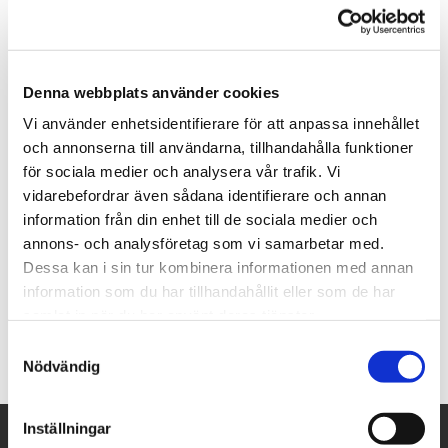
PACIFIC GREY
SKICKA OFFERTFÖRFRÅGAN
Denna webbplats använder cookies
Vi använder enhetsidentifierare för att anpassa innehållet
och annonserna till användarna, tillhandahålla funktioner
Finns i storlekarna:
för sociala medier och analysera vår trafik. Vi
300x300x10mm
vidarebefordrar även sådana identifierare och annan
Pris : Från 650:-/m2
information från din enhet till de sociala medier och
annons- och analysföretag som vi samarbetar med.
400x400x10mm
Dessa kan i sin tur kombinera informationen med annan
Pris : från 650:-/m2 inkl.moms
information som du har tillhandahållit eller som de har
samlat in när du har använt deras tjänster.
Samtyckesval
Nödvändig
Inställningar