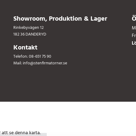
Showroom, Produktion & Lager
Ö
Rinkebyvägen 12
M
182 36 DANDERYD
F
L
Kontakt
Telefon:
08-651 75 90
Mail:
info@stenfirmatorner.se
att se denna karta.