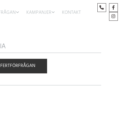
FRÅGAN
KAMPANJER
KONTAKT
IA
FFERTFÖRFRÅGAN