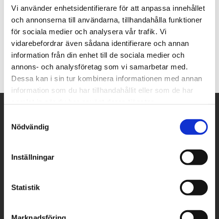
Vi använder enhetsidentifierare för att anpassa innehållet
Marmor
och annonserna till användarna, tillhandahålla funktioner
Tjocklek
: 20mm
för sociala medier och analysera vår trafik. Vi
Yta
: Polerad + Slipad
vidarebefordrar även sådana identifierare och annan
information från din enhet till de sociala medier och
annons- och analysföretag som vi samarbetar med.
Dessa kan i sin tur kombinera informationen med annan
information som du har tillhandahållit eller som de har
samlat in när du har använt deras tjänster.
Navigering
Samtyckesval
Nödvändig
Vårt sortiment
Bänkskivor
Inställningar
Golv & Vägg
Fönsterbänkar
Trädgård
Statistik
Bordsskivor
Offertförfrågan
Marknadsföring