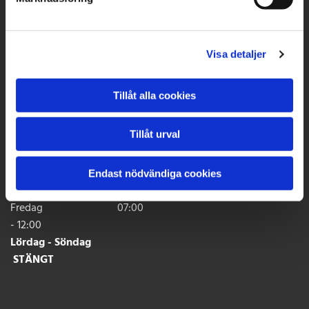
Showroom, Produktion & Lager
Rinkebyvägen 12
Visa detaljer
182 36 DANDERYD
Kontakt
Tillåt alla cookies
Telefon:
08-651 75 90
Mail:
info@stenfirmatorner.se
Tillåt urval
Öppettider
Måndag - Torsdag 07:00
Endast nödvändiga cookies
- 16:00
Fredag 07:00
- 12:00
Lördag - Söndag
STÄNGT